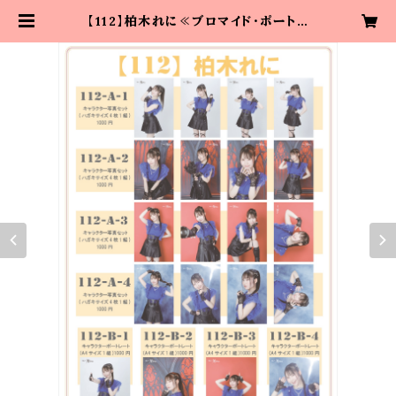
【112】柏木れに≪ブロマイド・ポートレ
ート≫ | Studio K’z 舞台「魔銃ドナ
ー Crossbreed」