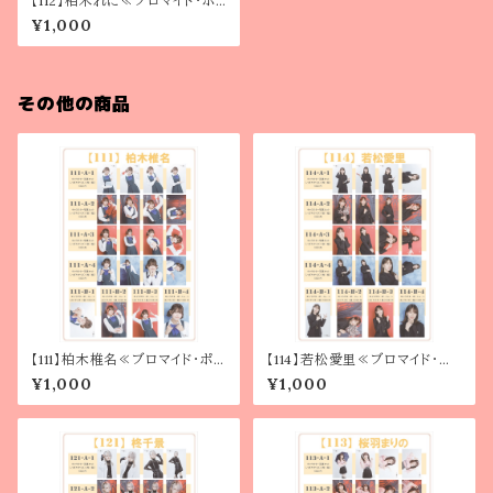
【112】柏木れに≪ブロマイド・ポ
ートレート≫
¥1,000
その他の商品
【111】柏木椎名≪ブロマイド・ポー
【114】若松愛里≪ブロマイド・ポ
トレート≫
ートレート≫
¥1,000
¥1,000